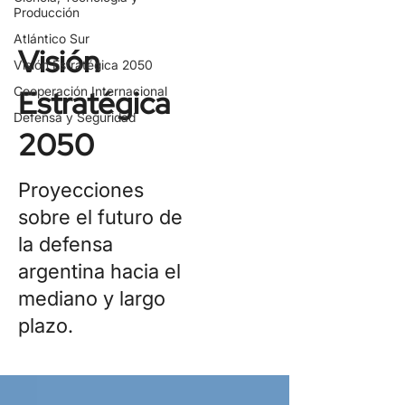
Producción
Atlántico Sur
Visión
Visión Estratégica 2050
Cooperación Internacional
Estratégica
Defensa y Seguridad
2050
Proyecciones
sobre el futuro de
la defensa
argentina hacia el
mediano y largo
plazo.