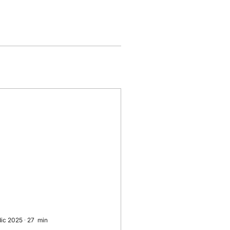
dic 2025
∙
27
min