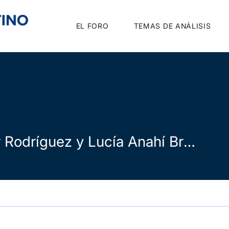
EL FORO
TEMAS DE ANÁLISIS
Javier Rodríguez y Lucía Anahí Brogiolo
dríguez y Lucía Anahí Brogi