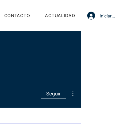
CONTACTO
ACTUALIDAD
Iniciar sesión
olo
Más acciones
Seguir